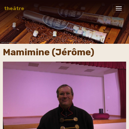
theâtre
Mamimine (Jérôme)