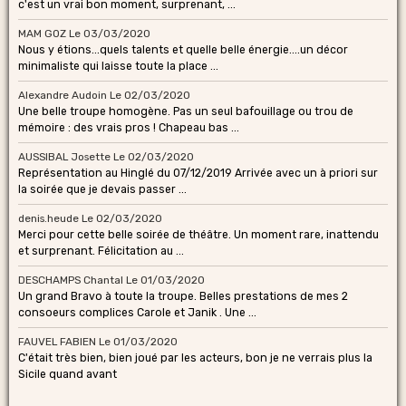
c'est un vrai bon moment, surprenant, ...
MAM GOZ
Le 03/03/2020
Nous y étions...quels talents et quelle belle énergie....un décor
minimaliste qui laisse toute la place ...
Alexandre Audoin
Le 02/03/2020
Une belle troupe homogène. Pas un seul bafouillage ou trou de
mémoire : des vrais pros ! Chapeau bas ...
AUSSIBAL Josette
Le 02/03/2020
Représentation au Hinglé du 07/12/2019 Arrivée avec un à priori sur
la soirée que je devais passer ...
denis.heude
Le 02/03/2020
Merci pour cette belle soirée de théâtre. Un moment rare, inattendu
et surprenant. Félicitation au ...
DESCHAMPS Chantal
Le 01/03/2020
Un grand Bravo à toute la troupe. Belles prestations de mes 2
consoeurs complices Carole et Janik . Une ...
FAUVEL FABIEN
Le 01/03/2020
C'était très bien, bien joué par les acteurs, bon je ne verrais plus la
Sicile quand avant