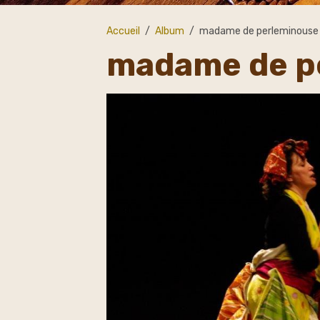
Accueil
Album
madame de perleminouse
madame de p