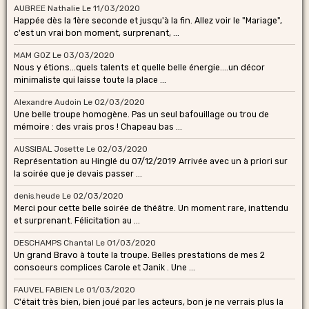
AUBREE Nathalie
Le 11/03/2020
Happée dès la 1ère seconde et jusqu'à la fin. Allez voir le "Mariage",
c'est un vrai bon moment, surprenant, ...
MAM GOZ
Le 03/03/2020
Nous y étions...quels talents et quelle belle énergie....un décor
minimaliste qui laisse toute la place ...
Alexandre Audoin
Le 02/03/2020
Une belle troupe homogène. Pas un seul bafouillage ou trou de
mémoire : des vrais pros ! Chapeau bas ...
AUSSIBAL Josette
Le 02/03/2020
Représentation au Hinglé du 07/12/2019 Arrivée avec un à priori sur
la soirée que je devais passer ...
denis.heude
Le 02/03/2020
Merci pour cette belle soirée de théâtre. Un moment rare, inattendu
et surprenant. Félicitation au ...
DESCHAMPS Chantal
Le 01/03/2020
Un grand Bravo à toute la troupe. Belles prestations de mes 2
consoeurs complices Carole et Janik . Une ...
FAUVEL FABIEN
Le 01/03/2020
C'était très bien, bien joué par les acteurs, bon je ne verrais plus la