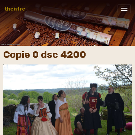
theâtre
Copie 0 dsc 4200