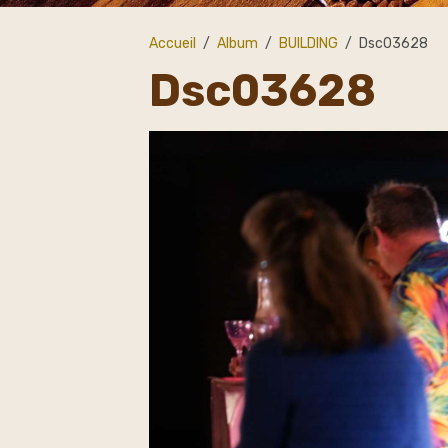
Accueil
Album
BUILDING
Dsc03628
Dsc03628