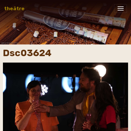
theâtre
Dsc03624