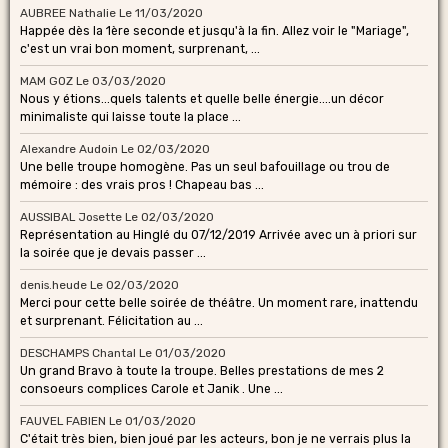
AUBREE Nathalie
Le 11/03/2020
Happée dès la 1ère seconde et jusqu'à la fin. Allez voir le "Mariage",
c'est un vrai bon moment, surprenant, ...
MAM GOZ
Le 03/03/2020
Nous y étions...quels talents et quelle belle énergie....un décor
minimaliste qui laisse toute la place ...
Alexandre Audoin
Le 02/03/2020
Une belle troupe homogène. Pas un seul bafouillage ou trou de
mémoire : des vrais pros ! Chapeau bas ...
AUSSIBAL Josette
Le 02/03/2020
Représentation au Hinglé du 07/12/2019 Arrivée avec un à priori sur
la soirée que je devais passer ...
denis.heude
Le 02/03/2020
Merci pour cette belle soirée de théâtre. Un moment rare, inattendu
et surprenant. Félicitation au ...
DESCHAMPS Chantal
Le 01/03/2020
Un grand Bravo à toute la troupe. Belles prestations de mes 2
consoeurs complices Carole et Janik . Une ...
FAUVEL FABIEN
Le 01/03/2020
C'était très bien, bien joué par les acteurs, bon je ne verrais plus la