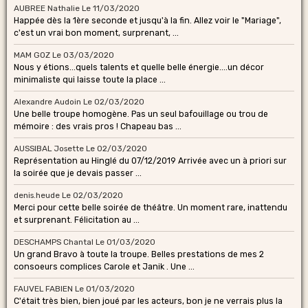
AUBREE Nathalie
Le 11/03/2020
Happée dès la 1ère seconde et jusqu'à la fin. Allez voir le "Mariage",
c'est un vrai bon moment, surprenant, ...
MAM GOZ
Le 03/03/2020
Nous y étions...quels talents et quelle belle énergie....un décor
minimaliste qui laisse toute la place ...
Alexandre Audoin
Le 02/03/2020
Une belle troupe homogène. Pas un seul bafouillage ou trou de
mémoire : des vrais pros ! Chapeau bas ...
AUSSIBAL Josette
Le 02/03/2020
Représentation au Hinglé du 07/12/2019 Arrivée avec un à priori sur
la soirée que je devais passer ...
denis.heude
Le 02/03/2020
Merci pour cette belle soirée de théâtre. Un moment rare, inattendu
et surprenant. Félicitation au ...
DESCHAMPS Chantal
Le 01/03/2020
Un grand Bravo à toute la troupe. Belles prestations de mes 2
consoeurs complices Carole et Janik . Une ...
FAUVEL FABIEN
Le 01/03/2020
C'était très bien, bien joué par les acteurs, bon je ne verrais plus la